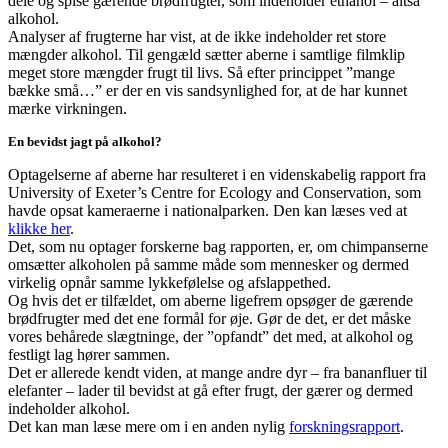
dele og spise gærende brødfrugter, som indeholder ethanol – altså
alkohol.
Analyser af frugterne har vist, at de ikke indeholder ret store
mængder alkohol. Til gengæld sætter aberne i samtlige filmklip
meget store mængder frugt til livs. Så efter princippet ”mange
bække små…” er der en vis sandsynlighed for, at de har kunnet
mærke virkningen.
En bevidst jagt på alkohol?
Optagelserne af aberne har resulteret i en videnskabelig rapport fra
University of Exeter’s Centre for Ecology and Conservation, som
havde opsat kameraerne i nationalparken. Den kan læses ved at
klikke her
.
Det, som nu optager forskerne bag rapporten, er, om chimpanserne
omsætter alkoholen på samme måde som mennesker og dermed
virkelig opnår samme lykkefølelse og afslappethed.
Og hvis det er tilfældet, om aberne ligefrem opsøger de gærende
brødfrugter med det ene formål for øje. Gør de det, er det måske
vores behårede slægtninge, der ”opfandt” det med, at alkohol og
festligt lag hører sammen.
Det er allerede kendt viden, at mange andre dyr – fra bananfluer til
elefanter – lader til bevidst at gå efter frugt, der gærer og dermed
indeholder alkohol.
Det kan man læse mere om i en anden nylig
forskningsrapport
.