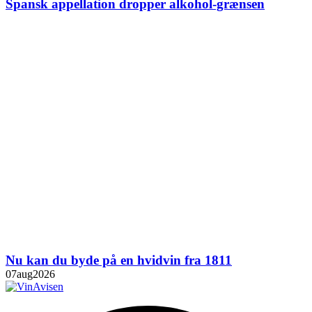
Spansk appellation dropper alkohol-grænsen
Nu kan du byde på en hvidvin fra 1811
07
aug
2026