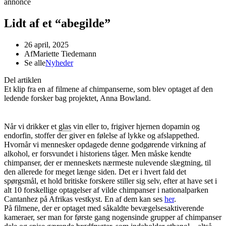
annonce
Lidt af et “abegilde”
26 april, 2025
Af
Mariette Tiedemann
Se alle
Nyheder
Del artiklen
Et klip fra en af filmene af chimpanserne, som blev optaget af den
ledende forsker bag projektet, Anna Bowland.
Når vi drikker et
glas
vin eller to, frigiver hjernen dopamin og
endorfin, stoffer der giver en følelse af lykke og afslappethed.
Hvornår vi mennesker opdagede denne godgørende virkning af
alkohol, er forsvundet i historiens tåger. Men måske kendte
chimpanser, der er menneskets nærmeste nulevende slægtning, til
den allerede for meget længe siden. Det er i hvert fald det
spørgsmål, et hold britiske forskere stiller sig selv, efter at have set i
alt 10 forskellige optagelser af vilde chimpanser i nationalparken
Cantanhez på Afrikas vestkyst. En af dem kan ses
her
.
På filmene, der er optaget med såkaldte bevægelsesaktiverende
kameraer, ser man for første gang nogensinde grupper af chimpanser