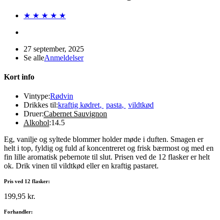
★ ★ ★ ★ ★
27 september, 2025
Se alle
Anmeldelser
Kort info
Vintype:
Rødvin
Drikkes til:
kraftig kødret
,
pasta
,
vildtkød
Druer:
Cabernet Sauvignon
Alkohol
:
14.5
Eg, vanilje og syltede blommer holder møde i duften. Smagen er
helt i top, fyldig og fuld af koncentreret og frisk bærmost og med en
fin lille aromatisk pebernote til slut. Prisen ved de 12 flasker er helt
ok. Drik vinen til vildtkød eller en kraftig pastaret.
Pris ved 12 flasker:
199,95 kr.
Forhandler: