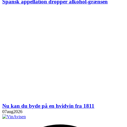
Spansk appellation dropper alkohol-grænsen
Nu kan du byde på en hvidvin fra 1811
07
aug
2026