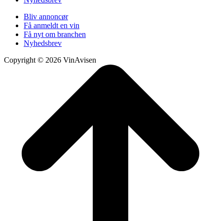
Bliv annoncør
Få anmeldt en vin
Få nyt om branchen
Nyhedsbrev
Copyright © 2026 VinAvisen