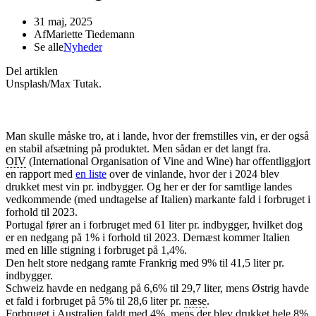
31 maj, 2025
Af
Mariette Tiedemann
Se alle
Nyheder
Del artiklen
Unsplash/Max Tutak.
Man skulle måske tro, at i lande, hvor der fremstilles vin, er der også
en stabil afsætning på produktet. Men sådan er det langt fra.
OIV
(International Organisation of Vine and Wine) har offentliggjort
en rapport med
en liste
over de vinlande, hvor der i 2024 blev
drukket mest vin pr. indbygger. Og her er der for samtlige landes
vedkommende (med undtagelse af Italien) markante fald i forbruget i
forhold til 2023.
Portugal fører an i forbruget med 61 liter pr. indbygger, hvilket dog
er en nedgang på 1% i forhold til 2023. Dernæst kommer Italien
med en lille stigning i forbruget på 1,4%.
Den helt store nedgang ramte Frankrig med 9% til 41,5 liter pr.
indbygger.
Schweiz havde en nedgang på 6,6% til 29,7 liter, mens Østrig havde
et fald i forbruget på 5% til 28,6 liter pr.
næse
.
Forbruget i Australien faldt med 4%, mens der blev drukket hele 8%