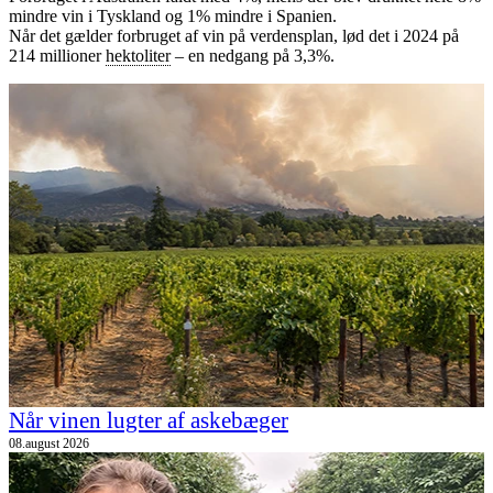
mindre vin i Tyskland og 1% mindre i Spanien.
Når det gælder forbruget af vin på verdensplan, lød det i 2024 på
214 millioner
hektoliter
– en nedgang på 3,3%.
Når vinen lugter af askebæger
08.august 2026