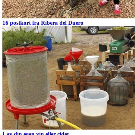
16 postkort fra Ribera del Duero
Lav din egen vin eller cider