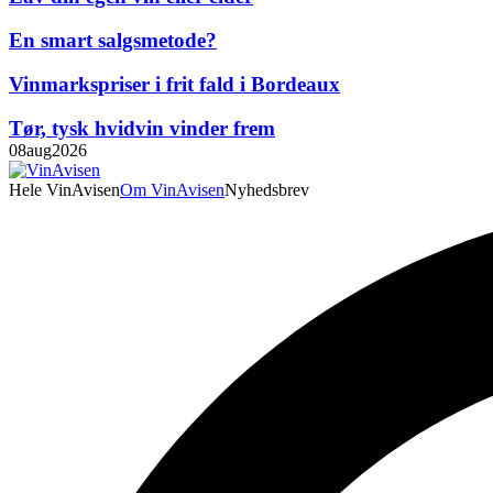
En smart salgsmetode?
Vinmarkspriser i frit fald i Bordeaux
Tør, tysk hvidvin vinder frem
08
aug
2026
Hele VinAvisen
Om VinAvisen
Nyhedsbrev