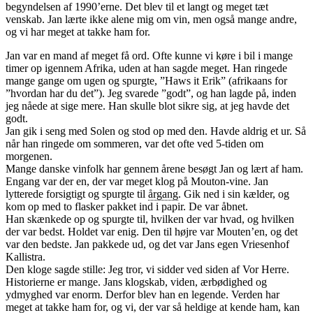
begyndelsen af 1990’erne. Det blev til et langt og meget tæt
venskab. Jan lærte ikke alene mig om vin, men også mange andre,
og vi har meget at takke ham for.
Jan var en mand af meget få ord. Ofte kunne vi køre i bil i mange
timer op igennem Afrika, uden at han sagde meget. Han ringede
mange gange om ugen og spurgte, ”Haws it Erik” (afrikaans for
”hvordan har du det”). Jeg svarede ”godt”, og han lagde på, inden
jeg nåede at sige mere. Han skulle blot sikre sig, at jeg havde det
godt.
Jan gik i seng med Solen og stod op med den. Havde aldrig et ur. Så
når han ringede om sommeren, var det ofte ved 5-tiden om
morgenen.
Mange danske vinfolk har gennem årene besøgt Jan og lært af ham.
Engang var der en, der var meget klog på Mouton-vine. Jan
lytterede forsigtigt og spurgte til
årgang
. Gik ned i sin kælder, og
kom op med to flasker pakket ind i papir. De var åbnet.
Han skænkede op og spurgte til, hvilken der var hvad, og hvilken
der var bedst. Holdet var enig. Den til højre var Mouten’en, og det
var den bedste. Jan pakkede ud, og det var Jans egen Vriesenhof
Kallistra.
Den kloge sagde stille: Jeg tror, vi sidder ved siden af Vor Herre.
Historierne er mange. Jans klogskab, viden, ærbødighed og
ydmyghed var enorm. Derfor blev han en legende. Verden har
meget at takke ham for, og vi, der var så heldige at kende ham, kan