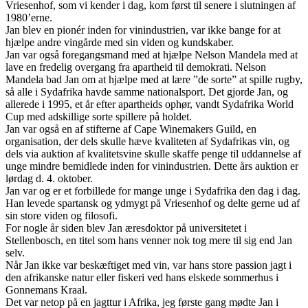
Vriesenhof, som vi kender i dag, kom først til senere i slutningen af
1980’erne.
Jan blev en pionér inden for vinindustrien, var ikke bange for at
hjælpe andre vingårde med sin viden og kundskaber.
Jan var også foregangsmand med at hjælpe Nelson Mandela med at
lave en fredelig overgang fra apartheid til demokrati. Nelson
Mandela bad Jan om at hjælpe med at lære ”de sorte” at spille rugby,
så alle i Sydafrika havde samme nationalsport. Det gjorde Jan, og
allerede i 1995, et år efter apartheids ophør, vandt Sydafrika World
Cup med adskillige sorte spillere på holdet.
Jan var også en af stifterne af Cape Winemakers Guild, en
organisation, der dels skulle hæve kvaliteten af Sydafrikas vin, og
dels via auktion af kvalitetsvine skulle skaffe penge til uddannelse af
unge mindre bemidlede inden for vinindustrien. Dette års auktion er
lørdag d. 4. oktober.
Jan var og er et forbillede for mange unge i Sydafrika den dag i dag.
Han levede spartansk og ydmygt på Vriesenhof og delte gerne ud af
sin store viden og filosofi.
For nogle år siden blev Jan æresdoktor på universitetet i
Stellenbosch, en titel som hans venner nok tog mere til sig end Jan
selv.
Når Jan ikke var beskæftiget med vin, var hans store passion jagt i
den afrikanske natur eller fiskeri ved hans elskede sommerhus i
Gonnemans Kraal.
Det var netop på en jagttur i Afrika, jeg første gang mødte Jan i