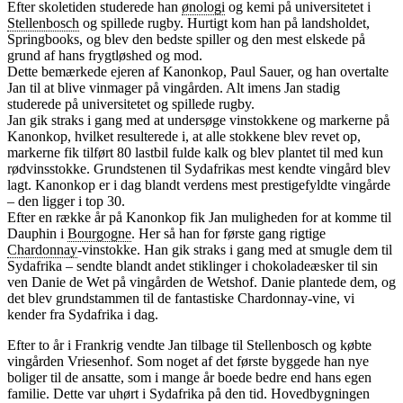
Efter skoletiden studerede han
ønologi
og kemi på universitetet i
Stellenbosch
og spillede rugby. Hurtigt kom han på landsholdet,
Springbooks, og blev den bedste spiller og den mest elskede på
grund af hans frygtløshed og mod.
Dette bemærkede ejeren af Kanonkop, Paul Sauer, og han overtalte
Jan til at blive vinmager på vingården. Alt imens Jan stadig
studerede på universitetet og spillede rugby.
Jan gik straks i gang med at undersøge vinstokkene og markerne på
Kanonkop, hvilket resulterede i, at alle stokkene blev revet op,
markerne fik tilført 80 lastbil fulde kalk og blev plantet til med kun
rødvinsstokke. Grundstenen til Sydafrikas mest kendte vingård blev
lagt. Kanonkop er i dag blandt verdens mest prestigefyldte vingårde
– den ligger i top 30.
Efter en række år på Kanonkop fik Jan muligheden for at komme til
Dauphin i
Bourgogne
. Her så han for første gang rigtige
Chardonnay
-vinstokke. Han gik straks i gang med at smugle dem til
Sydafrika – sendte blandt andet stiklinger i chokoladeæsker til sin
ven Danie de Wet på vingården de Wetshof. Danie plantede dem, og
det blev grundstammen til de fantastiske Chardonnay-vine, vi
kender fra Sydafrika i dag.
Efter to år i Frankrig vendte Jan tilbage til Stellenbosch og købte
vingården Vriesenhof. Som noget af det første byggede han nye
boliger til de ansatte, som i mange år boede bedre end hans egen
familie. Dette var uhørt i Sydafrika på den tid. Hovedbygningen