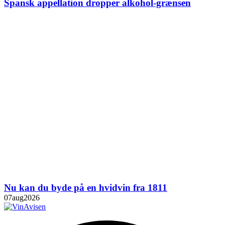
Spansk appellation dropper alkohol-grænsen
Nu kan du byde på en hvidvin fra 1811
07
aug
2026