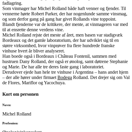
fadlagring.
Som vinmager har Michel Rolland både haft venner og fjender. Til
vennerne hørte Robert Parker, der har nogenlunde samme vinsmag,
og som derfor gang på gang har givet Rollands vine toppoint.
Blandt fjenderne var de kritikere, der mente, at vinmageren var med
til at ensrette denne verdens vine.
Michel Rolland rejste det meste af året, men basen var stadigvæk
Bordeaux og det gamle laboratorium, der har udviklet sig til en
større virksomhed, hvor vinprøver fra flere hundrede franske
vinhuse hvert år bliver analyseret.
Han boede også i Bordeaux i Château Fontenil, sammen med
hustruen Dany Rolland, der også er ønolog, samt døtrene Stephanie
og Marie. De har alle tre deres faste gang i laboratoriet.
Derudover ejede han hele tre vinhuse i Argentina – hans andet hjem
– der alle hører under firmaet
Bodega
Rolland. Det drejer sig om Val
de Flores, Mariflor og Yacochuya.
Kort om personen
Navn:
Michel Rolland
Profession: