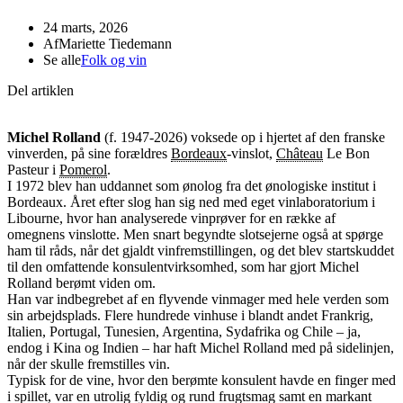
24 marts, 2026
Af
Mariette Tiedemann
Se alle
Folk og vin
Del artiklen
Michel Rolland
(f. 1947-2026) voksede op i hjertet af den franske
vinverden, på sine forældres
Bordeaux
-vinslot,
Château
Le Bon
Pasteur i
Pomerol
.
I 1972 blev han uddannet som ønolog fra det ønologiske institut i
Bordeaux. Året efter slog han sig ned med eget vinlaboratorium i
Libourne, hvor han analyserede vinprøver for en række af
omegnens vinslotte. Men snart begyndte slotsejerne også at spørge
ham til råds, når det gjaldt vinfremstillingen, og det blev startskuddet
til den omfattende konsulentvirksomhed, som har gjort Michel
Rolland berømt viden om.
Han var indbegrebet af en flyvende vinmager med hele verden som
sin arbejdsplads. Flere hundrede vinhuse i blandt andet Frankrig,
Italien, Portugal, Tunesien, Argentina, Sydafrika og Chile – ja,
endog i Kina og Indien – har haft Michel Rolland med på sidelinjen,
når der skulle fremstilles vin.
Typisk for de vine, hvor den berømte konsulent havde en finger med
i spillet, var en utrolig fyldig og rund frugtsmag samt en markant