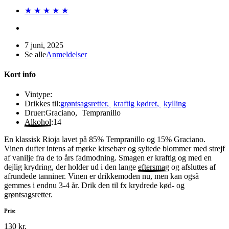
★ ★ ★ ★ ★
7 juni, 2025
Se alle
Anmeldelser
Kort info
Vintype:
Drikkes til:
grøntsagsretter
,
kraftig kødret
,
kylling
Druer:
Graciano
,
Tempranillo
Alkohol
:
14
En klassisk Rioja lavet på 85% Tempranillo og 15% Graciano.
Vinen dufter intens af mørke kirsebær og syltede blommer med strejf
af vanilje fra de to års fadmodning. Smagen er kraftig og med en
dejlig krydring, der holder ud i den lange
eftersmag
og afsluttes af
afrundede tanniner. Vinen er drikkemoden nu, men kan også
gemmes i endnu 3-4 år. Drik den til fx krydrede kød- og
grøntsagsretter.
Pris:
130 kr.