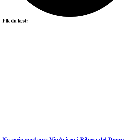
Fik du læst:
Ny serie postkort: VinAvisen i Ribera del Duero