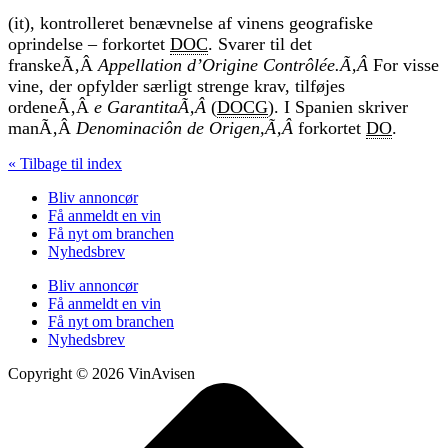
(it), kontrolleret benævnelse af vinens geografiske
oprindelse – forkortet
DOC
. Svarer til det
franskeÃ‚Â
Appellation d’Origine Contrôlée.Ã‚Â
For visse
vine, der opfylder særligt strenge krav, tilføjes
ordeneÃ‚Â
e GarantitaÃ‚Â
(
DOCG
). I Spanien skriver
manÃ‚Â
Denominaciôn de Origen,Ã‚Â
forkortet
DO
.
« Tilbage til index
Bliv annoncør
Få anmeldt en vin
Få nyt om branchen
Nyhedsbrev
Bliv annoncør
Få anmeldt en vin
Få nyt om branchen
Nyhedsbrev
Copyright © 2026 VinAvisen