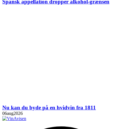
Spansk appellation dropper alkohol-grænsen
Nu kan du byde på en hvidvin fra 1811
06
aug
2026