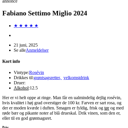
annonce
Fabiano Settimo Miglio 2024
★ ★ ★ ★ ★
21 juni, 2025
Se alle
Anmeldelser
Kort info
Vintype:
Rosévin
Drikkes til:
grøntsagsretter
,
velkomstdrink
Druer:
Alkohol
:
12.5
Her er vi helt oppe at ringe. Man får en ualmindelig dejlig rosévin,
hvis kvalitet i høj grad overstiger de 100 kr. Farven er sart rosa, og
der er moden kvæde i duften. Smagen er fyldig, frisk og
tør
og med
røde bær og pikante noter af blå drueskal. Drik vinen, som den er,
eller til en god grøntsagsret.
Pris: