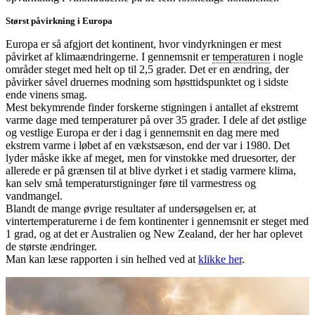
Størst påvirkning i Europa
Europa er så afgjort det kontinent, hvor vindyrkningen er mest
påvirket af klimaændringerne. I gennemsnit er
temperaturen
i nogle
områder steget med helt op til 2,5 grader. Det er en ændring, der
påvirker såvel druernes modning som høsttidspunktet og i sidste
ende vinens smag.
Mest bekymrende finder forskerne stigningen i antallet af ekstremt
varme dage med temperaturer på over 35 grader. I dele af det østlige
og vestlige Europa er der i dag i gennemsnit en dag mere med
ekstrem varme i løbet af en vækstsæson, end der var i 1980. Det
lyder måske ikke af meget, men for vinstokke med druesorter, der
allerede er på grænsen til at blive dyrket i et stadig varmere klima,
kan selv små temperaturstigninger føre til varmestress og
vandmangel.
Blandt de mange øvrige resultater af undersøgelsen er, at
vintertemperaturerne i de fem kontinenter i gennemsnit er steget med
1 grad, og at det er Australien og New Zealand, der her har oplevet
de største ændringer.
Man kan læse rapporten i sin helhed ved at
klikke her
.