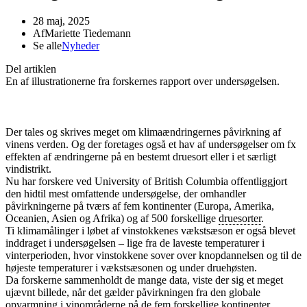
28 maj, 2025
Af
Mariette Tiedemann
Se alle
Nyheder
Del artiklen
En af illustrationerne fra forskernes rapport over undersøgelsen.
Der tales og skrives meget om klimaændringernes påvirkning af
vinens verden. Og der foretages også et hav af undersøgelser om fx
effekten af ændringerne på en bestemt druesort eller i et særligt
vindistrikt.
Nu har forskere ved University of British Columbia offentliggjort
den hidtil mest omfattende undersøgelse, der omhandler
påvirkningerne på tværs af fem kontinenter (Europa, Amerika,
Oceanien, Asien og Afrika) og af 500 forskellige
druesorter
.
Ti klimamålinger i løbet af vinstokkenes vækstsæson er også blevet
inddraget i undersøgelsen – lige fra de laveste temperaturer i
vinterperioden, hvor vinstokkene sover over knopdannelsen og til de
højeste temperaturer i vækstsæsonen og under druehøsten.
Da forskerne sammenholdt de mange data, viste der sig et meget
ujævnt billede, når det gælder påvirkningen fra den globale
opvarmning i vinområderne på de fem forskellige kontinenter.