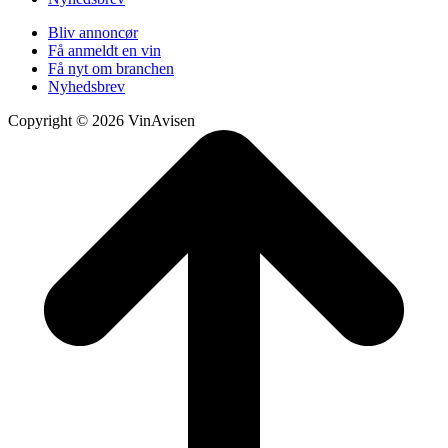
Bliv annoncør
Få anmeldt en vin
Få nyt om branchen
Nyhedsbrev
Copyright © 2026 VinAvisen