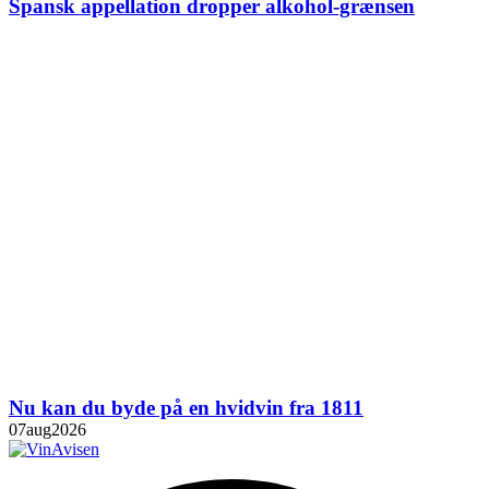
Spansk appellation dropper alkohol-grænsen
Nu kan du byde på en hvidvin fra 1811
07
aug
2026