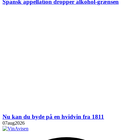
Spansk appellation dropper alkohol-grænsen
Nu kan du byde på en hvidvin fra 1811
07
aug
2026