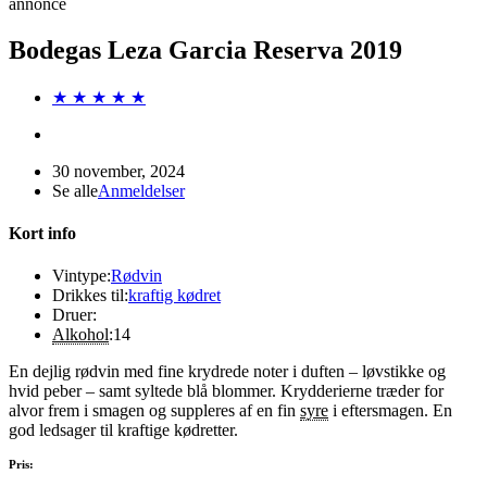
annonce
Bodegas Leza Garcia Reserva 2019
★ ★ ★ ★ ★
30 november, 2024
Se alle
Anmeldelser
Kort info
Vintype:
Rødvin
Drikkes til:
kraftig kødret
Druer:
Alkohol
:
14
En dejlig rødvin med fine krydrede noter i duften – løvstikke og
hvid peber – samt syltede blå blommer. Krydderierne træder for
alvor frem i smagen og suppleres af en fin
syre
i eftersmagen. En
god ledsager til kraftige kødretter.
Pris: