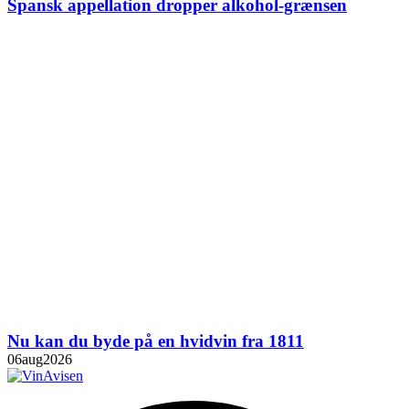
Spansk appellation dropper alkohol-grænsen
Nu kan du byde på en hvidvin fra 1811
06
aug
2026