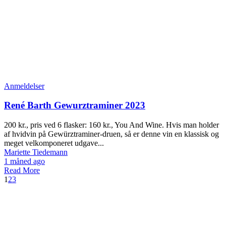
Anmeldelser
René Barth Gewurztraminer 2023
200 kr., pris ved 6 flasker: 160 kr., You And Wine. Hvis man holder
af hvidvin på Gewürztraminer-druen, så er denne vin en klassisk og
meget velkomponeret udgave...
Mariette Tiedemann
1 måned ago
Read More
1
2
3