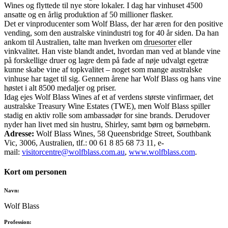
Wines og flyttede til nye store lokaler. I dag har vinhuset 4500
ansatte og en årlig produktion af 50 millioner flasker.
Det er vinproducenter som Wolf Blass, der har æren for den positive
vending, som den australske vinindustri tog for 40 år siden. Da han
ankom til Australien, talte man hverken om
druesorter
eller
vinkvalitet. Han viste blandt andet, hvordan man ved at blande vine
på forskellige druer og lagre dem på fade af nøje udvalgt egetræ
kunne skabe vine af topkvalitet – noget som mange australske
vinhuse har taget til sig. Gennem årene har Wolf Blass og hans vine
høstet i alt 8500 medaljer og priser.
Idag ejes Wolf Blass Wines af et af verdens største vinfirmaer, det
australske Treasury Wine Estates (TWE), men Wolf Blass spiller
stadig en aktiv rolle som ambassadør for sine brands. Derudover
nyder han livet med sin hustru, Shirley, samt børn og børnebørn.
Adresse:
Wolf Blass Wines, 58 Queensbridge Street, Southbank
Vic, 3006, Australien, tlf.: 00 61 8 85 68 73 11, e-
mail:
visitorcentre@wolfblass.com.au
,
www.wolfblass.com
.
Kort om personen
Navn:
Wolf Blass
Profession: