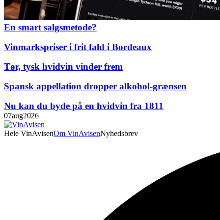
En smart salgsmetode?
Vinmarkspriser i frit fald i Bordeaux
Tør, tysk hvidvin vinder frem
Spansk appellation dropper alkohol-grænsen
Nu kan du byde på en hvidvin fra 1811
07
aug
2026
Hele VinAvisen
Om VinAvisen
Nyhedsbrev