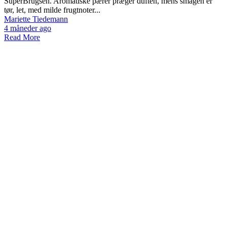
SuperBrugsen. Aromatiske pærer præger duften, mens smagen er
tør, let, med milde frugtnoter...
Mariette Tiedemann
4 måneder ago
Read More