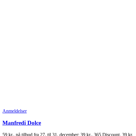
Anmeldelser
Manfredi Dolce
59 kr., på tilbud fra 27. til 31. december: 39 kr., 365 Discount. 39 kr.