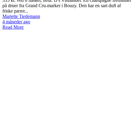
335 kr. ved 6 flasker, Brdr. D's Vinhandel. En champagne fremstillet
på druer fra Grand Cru-marker i Bouzy. Den har en sart duft af
friske pærer...
Mariette Tiedemann
4 måneder ago
Read More