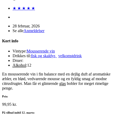
★ ★ ★ ★ ★
28 februar, 2026
Se alle
Anmeldelser
Kort info
Vintype:
Mousserende vin
Drikkes til:
fisk og skaldyr
,
velkomstdrink
Druer:
Alkohol
:
12
En mousserende vin i fin balance med en dejlig duft af aromatiske
æbler, en blød, vedvarende mousse og en fyldig smag af modne
citrusfrugter. Man får et glimrende
glas
bobler for meget rimelige
penge.
Pris:
99,95 kr.
På tilbud indtil 12. marts: