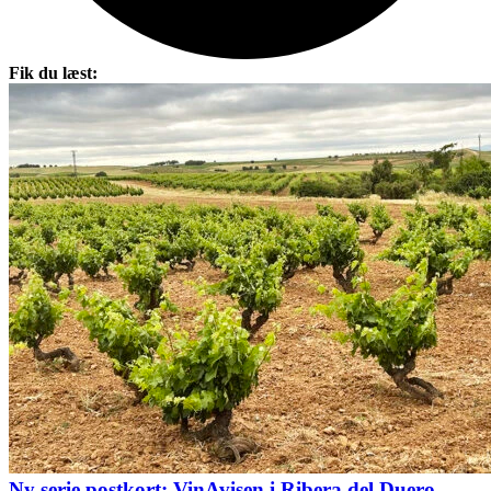
Fik du læst:
Ny serie postkort: VinAvisen i Ribera del Duero