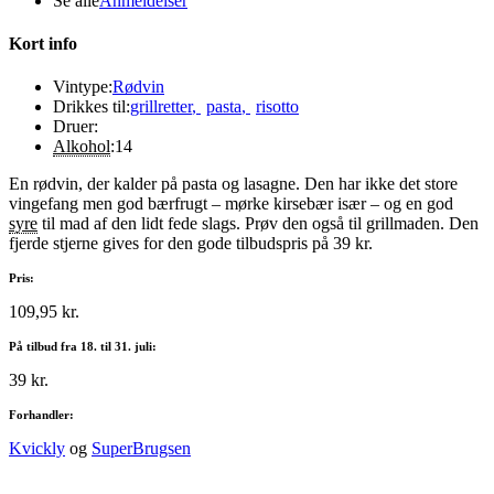
Se alle
Anmeldelser
Kort info
Vintype:
Rødvin
Drikkes til:
grillretter
,
pasta
,
risotto
Druer:
Alkohol
:
14
En rødvin, der kalder på pasta og lasagne. Den har ikke det store
vingefang men god bærfrugt – mørke kirsebær især – og en god
syre
til mad af den lidt fede slags. Prøv den også til grillmaden. Den
fjerde stjerne gives for den gode tilbudspris på 39 kr.
Pris:
109,95 kr.
På tilbud fra 18. til 31. juli:
39 kr.
Forhandler:
Kvickly
og
SuperBrugsen