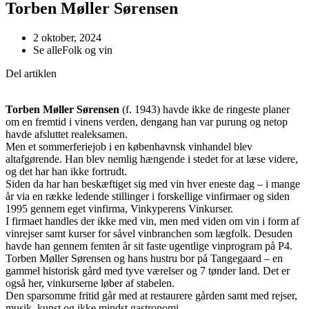
Torben Møller Sørensen
2 oktober, 2024
Se alle
Folk og vin
Del artiklen
Torben Møller Sørensen
(f. 1943) havde ikke de ringeste planer
om en fremtid i vinens verden, dengang han var purung og netop
havde afsluttet realeksamen.
Men et sommerferiejob i en københavnsk vinhandel blev
altafgørende. Han blev nemlig hængende i stedet for at læse videre,
og det har han ikke fortrudt.
Siden da har han beskæftiget sig med vin hver eneste dag – i mange
år via en række ledende stillinger i forskellige vinfirmaer og siden
1995 gennem eget vinfirma, Vinkyperens Vinkurser.
I firmaet handles der ikke med vin, men med viden om vin i form af
vinrejser samt kurser for såvel vinbranchen som lægfolk. Desuden
havde han gennem femten år sit faste ugentlige vinprogram på P4.
Torben Møller Sørensen og hans hustru bor på Tangegaard – en
gammel historisk gård med tyve værelser og 7 tønder land. Det er
også her, vinkurserne løber af stabelen.
Den sparsomme fritid går med at restaurere gården samt med rejser,
musik, kunst og ikke mindst gastronomi.