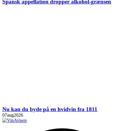
Spansk appellation dropper alkohol-grænsen
Nu kan du byde på en hvidvin fra 1811
07
aug
2026