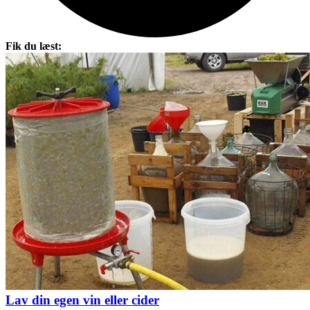
Fik du læst:
Lav din egen vin eller cider