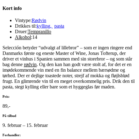
Kort info
Vintype:
Rødvin
Drikkes til:
kylling
,
pasta
Druer:
Tempranillo
Alkohol
:
14
Selección betyder “udvalgt af lillebror” – som er ingen ringere end
Danmarks første og eneste Master of Wine, Jonas Tofterup, der
driver et vinhus i Spanien sammen med sin storebror – og som står
bag denne
rødvin
. Og den kan han godt være stolt af, for det er en
imødekommende vin med en fin balance mellem bærsødme og
tørhed. Der er dejlige toastede noter, strejf af mokka og fløjlsblød
frugt. En glimrende vin til en meget overkommelig pris. Drik den til
pasta, stegt kylling eller bare som et hyggeglas før maden.
Pris:
89,-
På tilbud
9. februar – 15. februar
Forhandler: