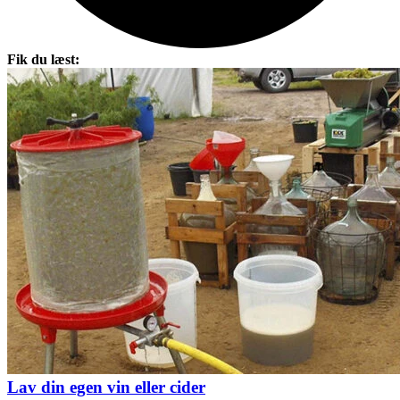
Fik du læst:
Lav din egen vin eller cider