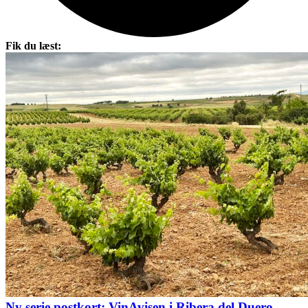
Fik du læst:
Ny serie postkort: VinAvisen i Ribera del Duero