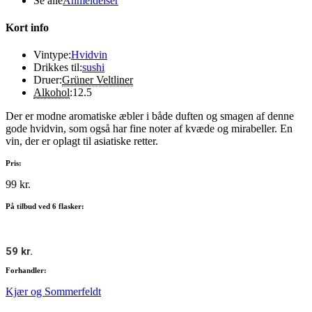
Se alle
Anmeldelser
Kort info
Vintype:
Hvidvin
Drikkes til:
sushi
Druer:
Grüner Veltliner
Alkohol
:
12.5
Der er modne aromatiske æbler i både duften og smagen af denne
gode hvidvin, som også har fine noter af kvæde og mirabeller. En
vin, der er oplagt til asiatiske retter.
Pris:
99 kr.
På tilbud ved 6 flasker:
59 kr.
Forhandler:
Kjær og Sommerfeldt