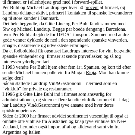
til firmaet, er i allerhøjeste grad med i forward-spillet.
Per Buhl og Michael Laudrup ejer hver 50
procent
af firmaet, og
Laudrup deltager aktivt, primært i kontakten til spanske leverandører
og til store kunder i Danmark.
Det hele begyndte, da Gitte Line og Per Buhl fandt sammen med
Siw og Michael Laudrup. Begge par boede dengang i Barcelona,
hvor Per Buhl arbejdede for DFDS Transport. Sammen med andre
gode venner dykkede de ned i den spændende spanske vinverden,
smagte, diskuterede og udvekslede erfaringer.
Da et fodboldblad fik opsnuset Laudrups interesse for vin, begyndte
spanske vinbønder og -firmaer at sende prøveflasker, og så tog
interessen yderligere fart.
I 1993 vendte Per Buhl hjem efter fem år i Spanien, og kort tid efter
sendte Michael ham en palle vin fra Muga i
Rioja
. Mon han kunne
sælge den?
Sådan startede Laudrup Vin&Gastronomi – nærmest som en
“vinklub” for private og restauranter.
I 1996 gik Gitte Line Buhl ind i firmaet som ansvarlig for
administrationen, og siden er flere kendte vinfolk kommet til. I dag
har Laudrup Vin&Gastronomi tyve ansatte med hver deres
spidskompetence.
Siden år 2000 har firmaet udvidet sortimentet væsentligt til også at
omfatte otte vinhuse fra Australien og knap tyve vinhuse fra New
Zealand, herunder også import af øl og kildevand samt vin fra
Argentina og Italien.