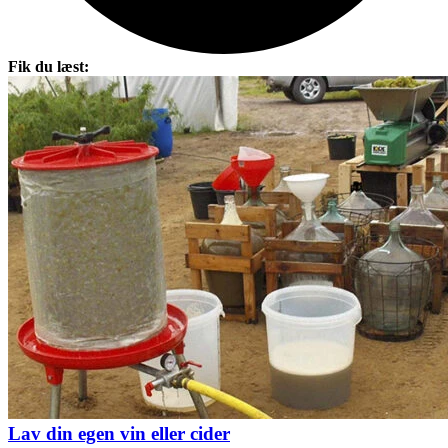
Fik du læst:
Lav din egen vin eller cider