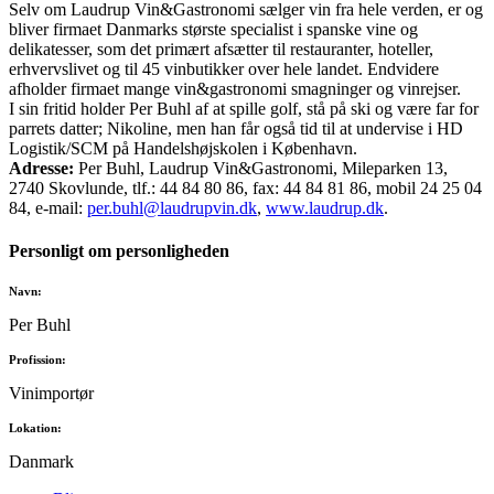
Selv om Laudrup Vin&Gastronomi sælger vin fra hele verden, er og
bliver firmaet Danmarks største specialist i spanske vine og
delikatesser, som det primært afsætter til restauranter, hoteller,
erhvervslivet og til 45 vinbutikker over hele landet. Endvidere
afholder firmaet mange vin&gastronomi smagninger og vinrejser.
I sin fritid holder Per Buhl af at spille golf, stå på ski og være far for
parrets datter; Nikoline, men han får også tid til at undervise i HD
Logistik/SCM på Handelshøjskolen i København.
Adresse:
Per Buhl, Laudrup Vin&Gastronomi, Mileparken 13,
2740 Skovlunde, tlf.: 44 84 80 86, fax: 44 84 81 86, mobil 24 25 04
84, e-mail:
per.buhl@laudrupvin.dk
,
www.laudrup.dk
.
Personligt om personligheden
Navn:
Per Buhl
Profission:
Vinimportør
Lokation:
Danmark