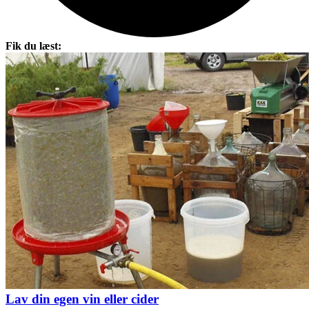
Fik du læst:
Lav din egen vin eller cider