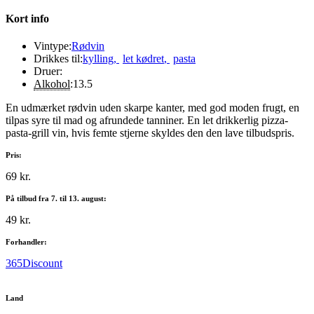
Kort info
Vintype:
Rødvin
Drikkes til:
kylling
,
let kødret
,
pasta
Druer:
Alkohol
:
13.5
En udmærket rødvin uden skarpe kanter, med god moden frugt, en
tilpas syre til mad og afrundede tanniner. En let drikkerlig pizza-
pasta-grill vin, hvis femte stjerne skyldes den den lave tilbudspris.
Pris:
69 kr.
På tilbud fra 7. til 13. august:
49 kr.
Forhandler:
365Discount
Land