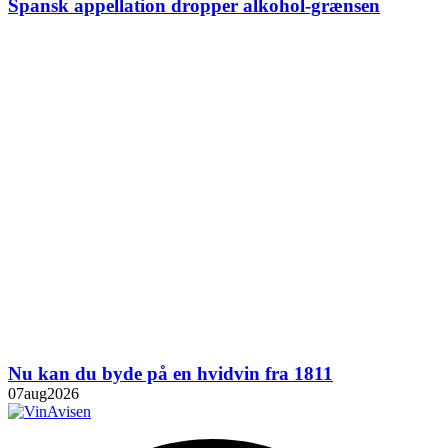
Spansk appellation dropper alkohol-grænsen
Nu kan du byde på en hvidvin fra 1811
07
aug
2026