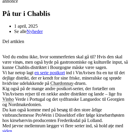
annonce
På tur i Chablis
1 april, 2025
Se alle
Nyheder
Del artiklen
Ved du endnu ikke, hvor sommerferien skal gå til? Hvis den skal
være vinøs, men også byde på gastronomiske og kulturelle input, så
kunne Chablis-distriktet i Bourgogne måske være sagen.
Vi har netop lagt
en serie postkort
ind i VinAvisen fra en tur til det
dejlige distrikt, der er kendt for sine friske, mineralske og sprøde
hvidvine udelukkende på
Chardonnay
-druen.
Kig også på de mange andre postkort-serier, der fortæller om
VinAvisens rejser til en række andre distrikter og lande – lige fra
Vinho
Verde i Portugal og det sydfranske Languedoc til Georgien
og Nordmakedonien.
Du kan også komme med på besøg til den store årlige
vinbranchemesse ProWein i Düsseldorf eller følge kirsebærhøsten
hos kirsebærvin-producenten Frederiksdal på Lolland.
Med jævne mellemrum lægger vi flere serier ind, så hold øje med
siden
.