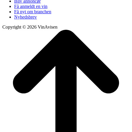
Bliv annoncør
Få anmeldt en vin
Få nyt om branchen
Nyhedsbrev
Copyright © 2026 VinAvisen