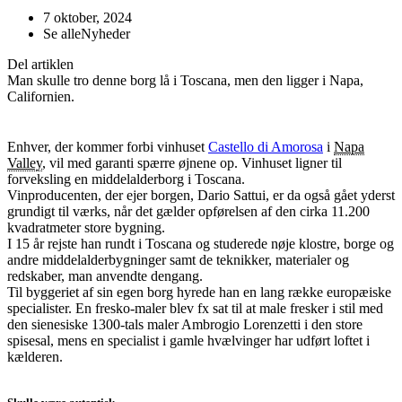
7 oktober, 2024
Se alle
Nyheder
Del artiklen
Man skulle tro denne borg lå i Toscana, men den ligger i Napa,
Californien.
Enhver, der kommer forbi vinhuset
Castello di Amorosa
i
Napa
Valley
, vil med garanti spærre øjnene op. Vinhuset ligner til
forveksling en middelalderborg i Toscana.
Vinproducenten, der ejer borgen, Dario Sattui, er da også gået yderst
grundigt til værks, når det gælder opførelsen af den cirka 11.200
kvadratmeter store bygning.
I 15 år rejste han rundt i Toscana og studerede nøje klostre, borge og
andre middelalderbygninger samt de teknikker, materialer og
redskaber, man anvendte dengang.
Til byggeriet af sin egen borg hyrede han en lang række europæiske
specialister. En fresko-maler blev fx sat til at male fresker i stil med
den sienesiske 1300-tals maler Ambrogio Lorenzetti i den store
spisesal, mens en specialist i gamle hvælvinger har udført loftet i
kælderen.