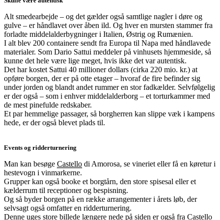
Skulle være autentisk
Alt smedearbejde – og det gælder også samtlige nagler i døre og
gulve – er håndlavet over åben ild. Og hver en mursten stammer fra
forladte middelalderbygninger i Italien, Østrig og Rumænien.
I alt blev 200 containere sendt fra Europa til Napa med håndlavede
materialer. Som Dario Sattui meddeler på vinhusets hjemmeside, så
kunne det hele være lige meget, hvis ikke det var autentisk.
Det har kostet Sattui 40 millioner dollars (cirka 220 mio. kr.) at
opføre borgen, der er på otte etager – hvoraf de fire befinder sig
under jorden og blandt andet rummer en stor fadkælder. Selvfølgelig
er der også – som i enhver middelalderborg – et torturkammer med
de mest pinefulde redskaber.
Et par hemmelige passager, så borgherren kan slippe væk i kampens
hede, er der også blevet plads til.
Events og ridderturnering
Man kan besøge
Castello
di Amorosa, se vineriet eller få en køretur i
hestevogn i vinmarkerne.
Grupper kan også booke et borgtårn, den store spisesal eller et
kælderrum til receptioner og bespisning.
Og så byder borgen på en række arrangementer i årets løb, der
selvsagt også omfatter en ridderturnering.
Denne uges store billede længere nede på siden er også fra Castello