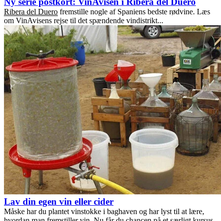
Ny serie postkort: VinAvisen i Ribera del Duero
Ribera del Duero
fremstille nogle af Spaniens bedste rødvine. Læs
om VinAvisens rejse til det spændende vindistrikt...
Lav din egen vin eller cider
Måske har du plantet vinstokke i baghaven og har lyst til at lære,
hvordan man fremstiller vin. Nu får du chancen på et særligt kursus.