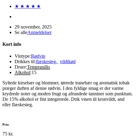
★ ★ ★ ★ ★
29 november, 2025
Se alle
Anmeldelser
Kort info
Vintype:
Rødvin
Drikkes til:
flæskesteg
,
vildtkød
Druer:
Tempranillo
Alkohol
:
15
Syltede kirsebær og blommer, tørrede tranebær og aromatisk tobak
præger duften af denne rødvin. I den fyldige smag er der varme
krydrede noter og moden frugt og afrundede tanniner som punktum.
De 15% alkohol er fint integrerede. Drik vinen til kronvildt, and
eller flæskesteg.
Pris:
75 kr.