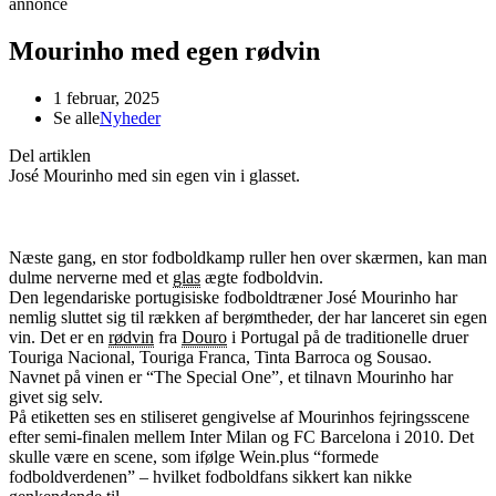
annonce
Mourinho med egen rødvin
1 februar, 2025
Se alle
Nyheder
Del artiklen
José Mourinho med sin egen vin i glasset.
Næste gang, en stor fodboldkamp ruller hen over skærmen, kan man
dulme nerverne med et
glas
ægte fodboldvin.
Den legendariske portugisiske fodboldtræner José Mourinho har
nemlig sluttet sig til rækken af berømtheder, der har lanceret sin egen
vin. Det er en
rødvin
fra
Douro
i Portugal på de traditionelle druer
Touriga Nacional, Touriga Franca, Tinta Barroca og Sousao.
Navnet på vinen er “The Special One”, et tilnavn Mourinho har
givet sig selv.
På etiketten ses en stiliseret gengivelse af Mourinhos fejringsscene
efter semi-finalen mellem Inter Milan og FC Barcelona i 2010. Det
skulle være en scene, som ifølge Wein.plus “formede
fodboldverdenen” – hvilket fodboldfans sikkert kan nikke