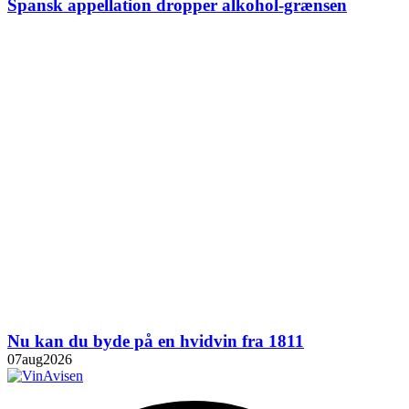
Spansk appellation dropper alkohol-grænsen
Nu kan du byde på en hvidvin fra 1811
07
aug
2026