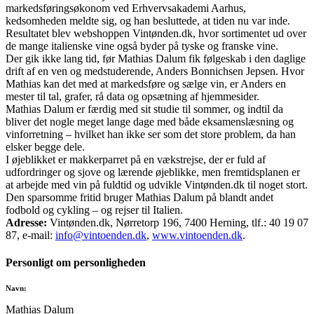
markedsføringsøkonom ved Erhvervsakademi Aarhus,
kedsomheden meldte sig, og han besluttede, at tiden nu var inde.
Resultatet blev webshoppen Vintønden.dk, hvor sortimentet ud over
de mange italienske vine også byder på tyske og franske vine.
Der gik ikke lang tid, før Mathias Dalum fik følgeskab i den daglige
drift af en ven og medstuderende, Anders Bonnichsen Jepsen. Hvor
Mathias kan det med at markedsføre og sælge vin, er Anders en
mester til tal, grafer, rå data og opsætning af hjemmesider.
Mathias Dalum er færdig med sit studie til sommer, og indtil da
bliver det nogle meget lange dage med både eksamenslæsning og
vinforretning – hvilket han ikke ser som det store problem, da han
elsker begge dele.
I øjeblikket er makkerparret på en vækstrejse, der er fuld af
udfordringer og sjove og lærende øjeblikke, men fremtidsplanen er
at arbejde med vin på fuldtid og udvikle Vintønden.dk til noget stort.
Den sparsomme fritid bruger Mathias Dalum på blandt andet
fodbold og cykling – og rejser til Italien.
Adresse:
Vintønden.dk, Nørretorp 196, 7400 Herning, tlf.: 40 19 07
87, e-mail:
info@vintoenden.dk
,
www.vintoenden.dk
.
Personligt om personligheden
Navn:
Mathias Dalum