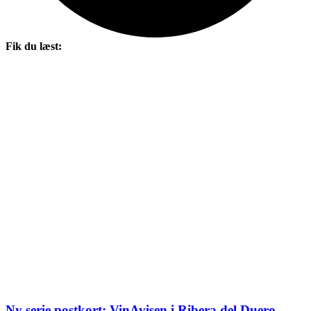
Fik du læst:
Ny serie postkort: VinAvisen i Ribera del Duero