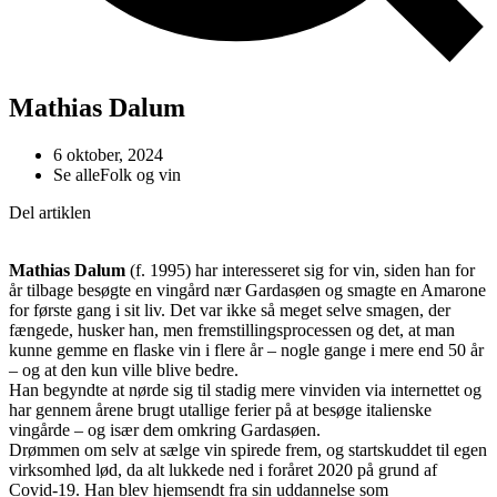
Mathias Dalum
6 oktober, 2024
Se alle
Folk og vin
Del artiklen
Mathias Dalum
(f. 1995) har interesseret sig for vin, siden han for
år tilbage besøgte en vingård nær Gardasøen og smagte en Amarone
for første gang i sit liv. Det var ikke så meget selve smagen, der
fængede, husker han, men fremstillingsprocessen og det, at man
kunne gemme en flaske vin i flere år – nogle gange i mere end 50 år
– og at den kun ville blive bedre.
Han begyndte at nørde sig til stadig mere vinviden via internettet og
har gennem årene brugt utallige ferier på at besøge italienske
vingårde – og især dem omkring Gardasøen.
Drømmen om selv at sælge vin spirede frem, og startskuddet til egen
virksomhed lød, da alt lukkede ned i foråret 2020 på grund af
Covid-19. Han blev hjemsendt fra sin uddannelse som