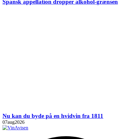
Spansk appellation dropper alkohol-grænsen
Nu kan du byde på en hvidvin fra 1811
07
aug
2026