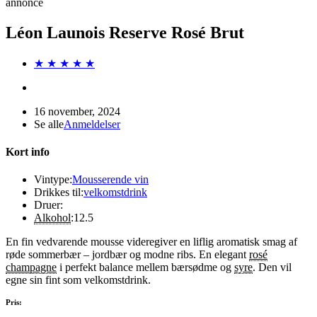
annonce
Léon Launois Reserve Rosé Brut
★ ★ ★ ★ ★
16 november, 2024
Se alle
Anmeldelser
Kort info
Vintype:
Mousserende vin
Drikkes til:
velkomstdrink
Druer:
Alkohol
:
12.5
En fin vedvarende mousse videregiver en liflig aromatisk smag af
røde sommerbær – jordbær og modne ribs. En elegant
rosé
champagne
i perfekt balance mellem bærsødme og
syre
. Den vil
egne sin fint som velkomstdrink.
Pris: