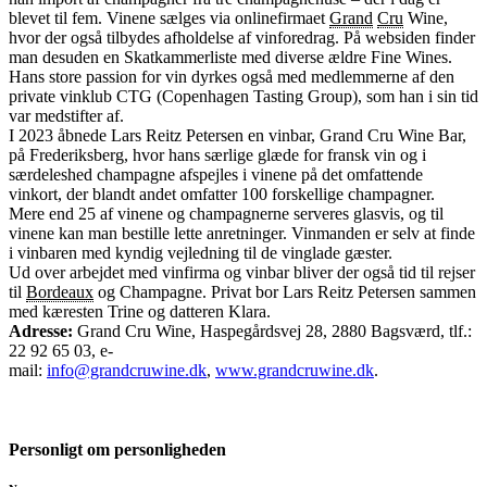
blevet til fem. Vinene sælges via onlinefirmaet
Grand
Cru
Wine,
hvor der også tilbydes afholdelse af vinforedrag. På websiden finder
man desuden en Skatkammerliste med diverse ældre Fine Wines.
Hans store passion for vin dyrkes også med medlemmerne af den
private vinklub CTG (Copenhagen Tasting Group), som han i sin tid
var medstifter af.
I 2023 åbnede Lars Reitz Petersen en vinbar, Grand Cru Wine Bar,
på Frederiksberg, hvor hans særlige glæde for fransk vin og i
særdeleshed champagne afspejles i vinene på det omfattende
vinkort, der blandt andet omfatter 100 forskellige champagner.
Mere end 25 af vinene og champagnerne serveres glasvis, og til
vinene kan man bestille lette anretninger. Vinmanden er selv at finde
i vinbaren med kyndig vejledning til de vinglade gæster.
Ud over arbejdet med vinfirma og vinbar bliver der også tid til rejser
til
Bordeaux
og Champagne. Privat bor Lars Reitz Petersen sammen
med kæresten Trine og datteren Klara.
Adresse:
Grand Cru Wine, Haspegårdsvej 28, 2880 Bagsværd, tlf.:
22 92 65 03, e-
mail:
info@grandcruwine.dk
,
www.grandcruwine.dk
.
Personligt om personligheden