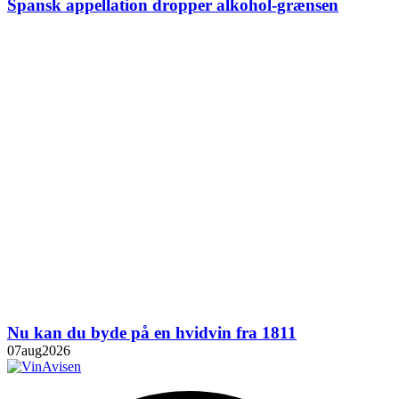
Spansk appellation dropper alkohol-grænsen
Nu kan du byde på en hvidvin fra 1811
07
aug
2026