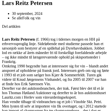
Lars Reitz Petersen
30 september, 2024
Se alle
Folk og vin
Del artiklen
Lars Reitz Petersen
(f. 1966) tog i tidernes morgen en HH på
erhvervssproglig linje. Sideløbende med studierne passede han et
sæsonjob som bestyrer af en spillehal på Dyrehavsbakken. Jobbet
lod en række af årets måneder fri til forskelligt forefaldende arbejde
– og ikke mindst til længerevarende ophold på skisportssteder i
Frankrig.
Omkring 1990 begyndte han at interessere sig for vin – blandt andet
ansporet af opholdene på fransk jord. Interessen greb om sig og førte
i 1993 til et job som sælger hos Kjær & Sommerfeldt. Turen gik
videre til Knud Jørgensens Vinhandel, og fra 2005 til 2007 var han
at finde hos Erik Sørensen Vin.
Derefter var det auktionsbranchen, der trak. Først blev det til et år
hos Thomas Høiland Auktioner og derefter to år hos auktionshuset
Lauritz.com i Herlev som vinvurderingsekspert.
Han vendte tilbage til vinbranchen og et job i Vinoble Skt. Petri.
Men lysten til selv at importere vin fik overtaget, og i 2012 startede
han import af champagner fra tre champagnehuse – der i dag er