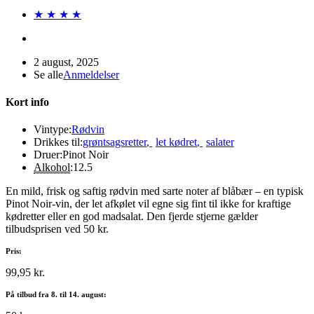
★ ★ ★ ★
2 august, 2025
Se alle
Anmeldelser
Kort info
Vintype:
Rødvin
Drikkes til:
grøntsagsretter
,
let kødret
,
salater
Druer:
Pinot Noir
Alkohol
:
12.5
En mild, frisk og saftig rødvin med sarte noter af blåbær – en typisk
Pinot Noir-vin, der let afkølet vil egne sig fint til ikke for kraftige
kødretter eller en god madsalat. Den fjerde stjerne gælder
tilbudsprisen ved 50 kr.
Pris:
99,95 kr.
På tilbud fra 8. til 14. august: