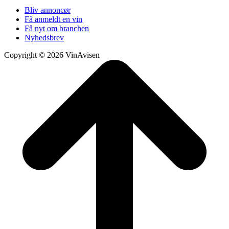
Bliv annoncør
Få anmeldt en vin
Få nyt om branchen
Nyhedsbrev
Copyright © 2026 VinAvisen