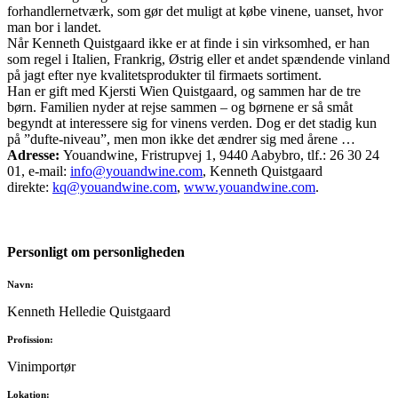
forhandlernetværk, som gør det muligt at købe vinene, uanset, hvor
man bor i landet.
Når Kenneth Quistgaard ikke er at finde i sin virksomhed, er han
som regel i Italien, Frankrig, Østrig eller et andet spændende vinland
på jagt efter nye kvalitetsprodukter til firmaets sortiment.
Han er gift med Kjersti Wien Quistgaard, og sammen har de tre
børn. Familien nyder at rejse sammen – og børnene er så småt
begyndt at interessere sig for vinens verden. Dog er det stadig kun
på ”dufte-niveau”, men mon ikke det ændrer sig med årene …
Adresse:
Youandwine, Fristrupvej 1, 9440 Aabybro, tlf.: 26 30 24
01, e-mail:
info@youandwine.com
, Kenneth Quistgaard
direkte:
kq@youandwine.com
,
www.youandwine.com
.
Personligt om personligheden
Navn:
Kenneth Helledie Quistgaard
Profission:
Vinimportør
Lokation: