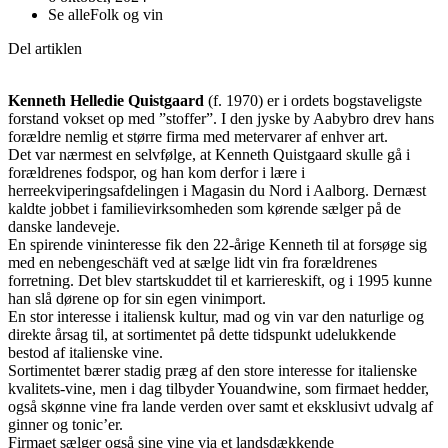
Se alle
Folk og vin
Del artiklen
Kenneth Helledie Quistgaard
(f. 1970) er i ordets bogstaveligste
forstand vokset op med ”stoffer”. I den jyske by Aabybro drev hans
forældre nemlig et større firma med metervarer af enhver art.
Det var nærmest en selvfølge, at Kenneth Quistgaard skulle gå i
forældrenes fodspor, og han kom derfor i lære i
herreekviperingsafdelingen i Magasin du Nord i Aalborg. Dernæst
kaldte jobbet i familievirksomheden som kørende sælger på de
danske landeveje.
En spirende vininteresse fik den 22-årige Kenneth til at forsøge sig
med en nebengeschäft ved at sælge lidt vin fra forældrenes
forretning. Det blev startskuddet til et karriereskift, og i 1995 kunne
han slå dørene op for sin egen vinimport.
En stor interesse i italiensk kultur, mad og vin var den naturlige og
direkte årsag til, at sortimentet på dette tidspunkt udelukkende
bestod af italienske vine.
Sortimentet bærer stadig præg af den store interesse for italienske
kvalitets-vine, men i dag tilbyder Youandwine, som firmaet hedder,
også skønne vine fra lande verden over samt et eksklusivt udvalg af
ginner og tonic’er.
Firmaet sælger også sine vine via et landsdækkende