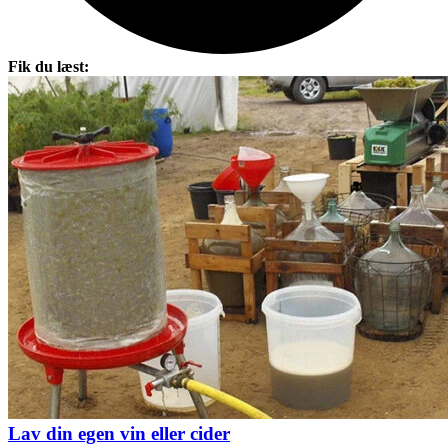
Fik du læst:
Lav din egen vin eller cider