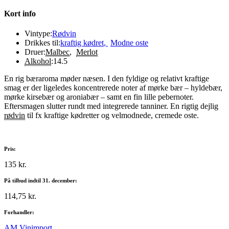
Kort info
Vintype:
Rødvin
Drikkes til:
kraftig kødret
,
Modne oste
Druer:
Malbec
,
Merlot
Alkohol
:
14.5
En rig bæraroma møder næsen. I den fyldige og relativt kraftige
smag er der ligeledes koncentrerede noter af mørke bær – hyldebær,
mørke kirsebær og aroniabær – samt en fin lille pebernoter.
Eftersmagen slutter rundt med integrerede tanniner. En rigtig dejlig
rødvin
til fx kraftige kødretter og velmodnede, cremede oste.
Pris:
135 kr.
På tilbud indtil 31. december:
114,75 kr.
Forhandler:
AM Vinimport