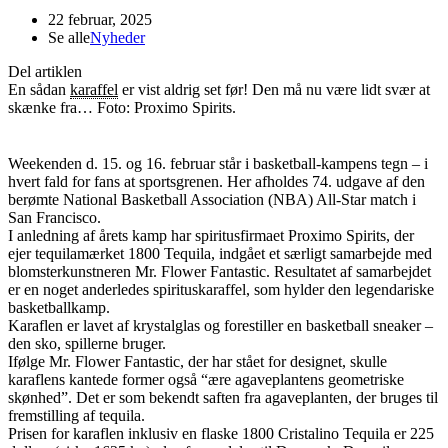
22 februar, 2025
Se alle
Nyheder
Del artiklen
En sådan
karaffel
er vist aldrig set før! Den må nu være lidt svær at
skænke fra… Foto: Proximo Spirits.
Weekenden d. 15. og 16. februar står i basketball-kampens tegn – i
hvert fald for fans at sportsgrenen. Her afholdes 74. udgave af den
berømte National Basketball Association (NBA) All-Star match i
San Francisco.
I anledning af årets kamp har spiritusfirmaet Proximo Spirits, der
ejer tequilamærket 1800 Tequila, indgået et særligt samarbejde med
blomsterkunstneren Mr. Flower Fantastic. Resultatet af samarbejdet
er en noget anderledes spirituskaraffel, som hylder den legendariske
basketballkamp.
Karaflen er lavet af krystalglas og forestiller en basketball sneaker –
den sko, spillerne bruger.
Ifølge Mr. Flower Fantastic, der har stået for designet, skulle
karaflens kantede former også “ære agaveplantens geometriske
skønhed”. Det er som bekendt saften fra agaveplanten, der bruges til
fremstilling af tequila.
Prisen for karaflen inklusiv en flaske 1800 Cristalino Tequila er 225