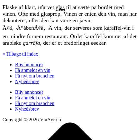
Flaske af klart, ufarvet
glas
til at sætte på bordet med
vinen. Ofte med glasprop. Vinen er enten den vin, man har
dekanteret, eller den kan være en jævn,
Ã¢â‚¬Å“åbenÃ¢â‚¬Â vin, der serveres som
karaffel
-vin i
en mindre fornem restaurant. Ordet karaffel kommer af det
arabiske
garrãfa
, der er et bredbringet øsekar.
« Tilbage til index
Bliv annoncør
Få anmeldt en vin
Få nyt om branchen
Nyhedsbrev
Bliv annoncør
Få anmeldt en vin
Få nyt om branchen
Nyhedsbrev
Copyright © 2026 VinAvisen