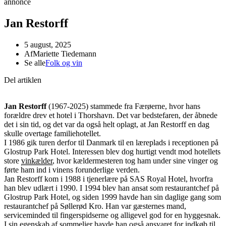
annonce
Jan Restorff
5 august, 2025
Af
Mariette Tiedemann
Se alle
Folk og vin
Del artiklen
Jan Restorff
(1967-2025) stammede fra Færøerne, hvor hans
forældre drev et hotel i Thorshavn. Det var bedstefaren, der åbnede
det i sin tid, og det var da også helt oplagt, at Jan Restorff en dag
skulle overtage familiehotellet.
I 1986 gik turen derfor til Danmark til en læreplads i receptionen på
Glostrup Park Hotel. Interessen blev dog hurtigt vendt mod hotellets
store
vinkælder
, hvor kældermesteren tog ham under sine vinger og
førte ham ind i vinens forunderlige verden.
Jan Restorff kom i 1988 i tjenerlære på SAS Royal Hotel, hvorfra
han blev udlært i 1990. I 1994 blev han ansat som restaurantchef på
Glostrup Park Hotel, og siden 1999 havde han sin daglige gang som
restaurantchef på Søllerød Kro. Han var gæsternes mand,
serviceminded til fingerspidserne og alligevel god for en hyggesnak.
I sin egenskab af sommelier havde han også ansvaret for indkøb til