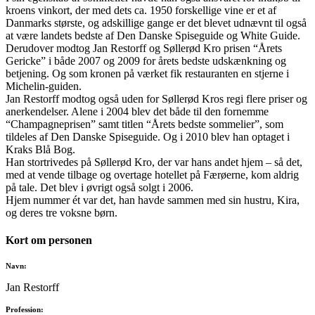
kroens vinkort, der med dets ca. 1950 forskellige vine er et af
Danmarks største, og adskillige gange er det blevet udnævnt til også
at være landets bedste af Den Danske Spiseguide og White Guide.
Derudover modtog Jan Restorff og Søllerød Kro prisen “Årets
Gericke” i både 2007 og 2009 for årets bedste udskænkning og
betjening. Og som kronen på værket fik restauranten en stjerne i
Michelin-guiden.
Jan Restorff modtog også uden for Søllerød Kros regi flere priser og
anerkendelser. Alene i 2004 blev det både til den fornemme
“Champagneprisen” samt titlen “Årets bedste sommelier”, som
tildeles af Den Danske Spiseguide. Og i 2010 blev han optaget i
Kraks Blå Bog.
Han stortrivedes på Søllerød Kro, der var hans andet hjem – så det,
med at vende tilbage og overtage hotellet på Færøerne, kom aldrig
på tale. Det blev i øvrigt også solgt i 2006.
Hjem nummer ét var det, han havde sammen med sin hustru, Kira,
og deres tre voksne børn.
Kort om personen
Navn:
Jan Restorff
Profession: