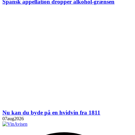
Spansk appellation dropper alkohol-grænsen
Nu kan du byde på en hvidvin fra 1811
07
aug
2026