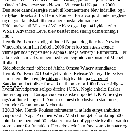
måneder blev næste stop Newton Vineyards i Napa i år 2000.
Den store dannelsesrejse rundt til kontinenterne blev indstillet, og i
de følgende seks år fik Henrik Poulsen for alvor jord under neglene
og et godt kendskab til den amerikanske vinbranche.
Uddannelsen til Master of Wine blev også lagt på hylden efter
WSET Advanced Level blev bestået med særlig udmærkning i
2005.
Henrik Poulsen er stadig at finde i Napa – dog ikke hos Newton
Vineyards, som han forlod i 2006 for et job som assisterende
vinmager hos nyopstartede Alpha Omega Winery i Rutherford. Her
arbejdede han tæt sammen med den berømte vinkonsulent Michel
Rolland.
Sideløbende med jobbet på Alpha Omega Winery grundlagde
Henrik Poulsen i 2010 sit eget vinhus, Release Winery. Her satser
han på en lille mængde
rødvin
af høj kvalitet på
Cabernet
Sauvignon
. Det bliver fortsat kun til omkring 1000 flasker årligt –
hvoraf hovedparten sælges direkte i USA. Nogle enkelte flasker
finder dog vej til Europa via den danske importør KK Wine og er
også at finde i nogle af Danmarks mest eksklusive restauranter,
herunder Geranium og Alchemist.
I 2013 blev Henrik Poulsen rekrutteret til at lede et nyt ambitiøst
vinprojekt i Napa, Acumen Wine. Med et budget på omkring 500
mio. kr. og mere end 50
hektar
vinmarker af ypperste kvalitet var der
store planer for fremtiden. Her arbejdede han først som vinmager og