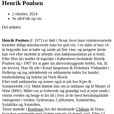
Henrik Poulsen
2 oktober, 2024
Se alle
Folk og vin
Del artiklen
Henrik Poulsen
(f. 1971) er født i Nexø, hvor hans vininteresserede
forældre tidligt introducerede ham for god vin. I en alder af kun 14
år begyndte han at købe og samle på fine vine, og pengene tjente
han ved efter skoletid at arbejde som køkkenassistent på et hotel.
Efter flere års studier til ingeniør i København besluttede Henrik
Poulsen sig i 1997 for at gøre sin altoverskyggende hobby, vin, til
sin levevej. Han fik job i Knud Jørgensen & Helmbæk Vinhandel i
Hellerup og tog sideløbende en uddannelse inden for handel,
markedsføring og ledelse på Niels Brock.
Efter endt uddannelse og senere også et job hos Kjær &
Sommerfeldt i Gl. Mønt drømte han om at uddanne sig til Master of
Wine (MW). Målet var at forberede sig grundigt ved at rejse rundt i
vinens verden og bruge et års tid i hver af de mest betydningsfulde
vinregioner i verden, Sydeuropa, Californien, Sydamerika,
Sydafrika og Australien.
Turen startede i
Bordeaux
hos det danskejede
Château
de Haux,
hvor han assisterede med slottets vinsalg på fransk jord. Efter 14