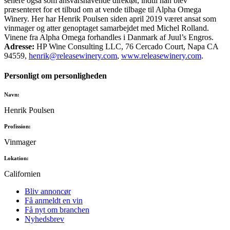
senere også som ansvarshavende direktør, indtil han blev
præsenteret for et tilbud om at vende tilbage til Alpha Omega
Winery. Her har Henrik Poulsen siden april 2019 været ansat som
vinmager og atter genoptaget samarbejdet med Michel Rolland.
Vinene fra Alpha Omega forhandles i Danmark af Juul’s Engros.
Adresse:
HP Wine Consulting LLC, 76 Cercado Court, Napa CA
94559,
henrik@releasewinery.com
,
www.releasewinery.com
.
Personligt om personligheden
Navn:
Henrik Poulsen
Profission:
Vinmager
Lokation:
Californien
Bliv annoncør
Få anmeldt en vin
Få nyt om branchen
Nyhedsbrev