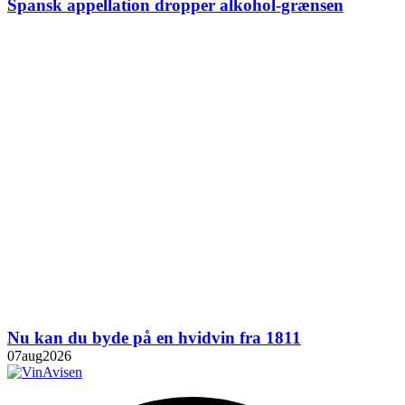
Spansk appellation dropper alkohol-grænsen
Nu kan du byde på en hvidvin fra 1811
07
aug
2026