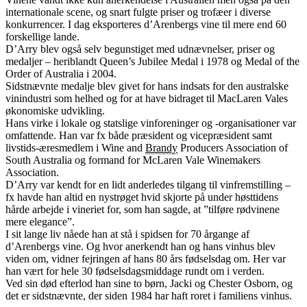
internationale scene, og snart fulgte priser og trofæer i diverse
konkurrencer. I dag eksporteres d’Arenbergs vine til mere end 60
forskellige lande.
D’Arry blev også selv begunstiget med udnævnelser, priser og
medaljer – heriblandt Queen’s Jubilee Medal i 1978 og Medal of the
Order of Australia i 2004.
Sidstnævnte medalje blev givet for hans indsats for den australske
vinindustri som helhed og for at have bidraget til MacLaren Vales
økonomiske udvikling.
Hans virke i lokale og statslige vinforeninger og -organisationer var
omfattende. Han var fx både præsident og vicepræsident samt
livstids-æresmedlem i Wine and
Brandy
Producers Association of
South Australia og formand for McLaren Vale Winemakers
Association.
D’Arry var kendt for en lidt anderledes tilgang til vinfremstilling –
fx havde han altid en nystrøget hvid skjorte på under høsttidens
hårde arbejde i vineriet for, som han sagde, at ”tilføre rødvinene
mere elegance”.
I sit lange liv nåede han at stå i spidsen for 70 årgange af
d’Arenbergs vine. Og hvor anerkendt han og hans vinhus blev
viden om, vidner fejringen af hans 80 års fødselsdag om. Her var
han vært for hele 30 fødselsdagsmiddage rundt om i verden.
Ved sin død efterlod han sine to børn, Jacki og Chester Osborn, og
det er sidstnævnte, der siden 1984 har haft roret i familiens vinhus.