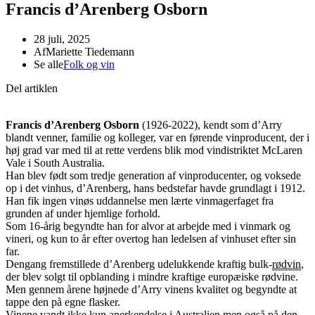
Francis d’Arenberg Osborn
28 juli, 2025
Af
Mariette Tiedemann
Se alle
Folk og vin
Del artiklen
Francis d’Arenberg Osborn
(1926-2022), kendt som d’Arry
blandt venner, familie og kolleger, var en førende vinproducent, der i
høj grad var med til at rette verdens blik mod vindistriktet McLaren
Vale i South Australia.
Han blev født som tredje generation af vinproducenter, og voksede
op i det vinhus, d’Arenberg, hans bedstefar havde grundlagt i 1912.
Han fik ingen vinøs uddannelse men lærte vinmagerfaget fra
grunden af under hjemlige forhold.
Som 16-årig begyndte han for alvor at arbejde med i vinmark og
vineri, og kun to år efter overtog han ledelsen af vinhuset efter sin
far.
Dengang fremstillede d’Arenberg udelukkende kraftig bulk-
rødvin
,
der blev solgt til opblanding i mindre kraftige europæiske rødvine.
Men gennem årene højnede d’Arry vinens kvalitet og begyndte at
tappe den på egne flasker.
Vinene vandt ikke kun anerkendelse i Australien men også på den