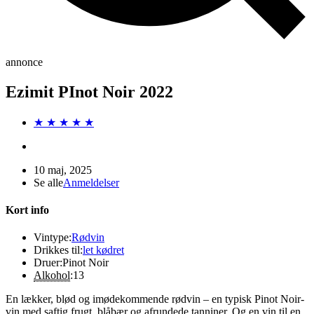
annonce
Ezimit PInot Noir 2022
★ ★ ★ ★ ★
10 maj, 2025
Se alle
Anmeldelser
Kort info
Vintype:
Rødvin
Drikkes til:
let kødret
Druer:
Pinot Noir
Alkohol
:
13
En lækker, blød og imødekommende rødvin – en typisk Pinot Noir-
vin med saftig frugt, blåbær og afrundede tanniner. Og en vin til en