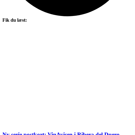
Fik du læst:
Ny serie postkort: VinAvisen i Ribera del Duero