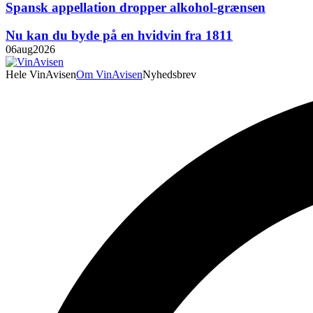
Spansk appellation dropper alkohol-grænsen
Nu kan du byde på en hvidvin fra 1811
06
aug
2026
Hele VinAvisen
Om VinAvisen
Nyhedsbrev