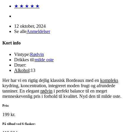
★ ★ ★ ★ ★
12 oktober, 2024
Se alle
Anmeldelser
Kort info
Vintype:
Rødvin
Drikkes til:
milde oste
Druer:
Alkohol
:
13
Her har vi en rigtig dejlig klassisk Bordeaux med en
kompleks
krydring, koncentration, integreret moden frugt og afrundede
tanniner. En elegant
rødvin
i perfekt balance til en meget
menneskevenlig pris i forhold til kvalitet. Nyd den til milde oste.
Pris:
199 kr.
På tilbud ved 6 flasker: