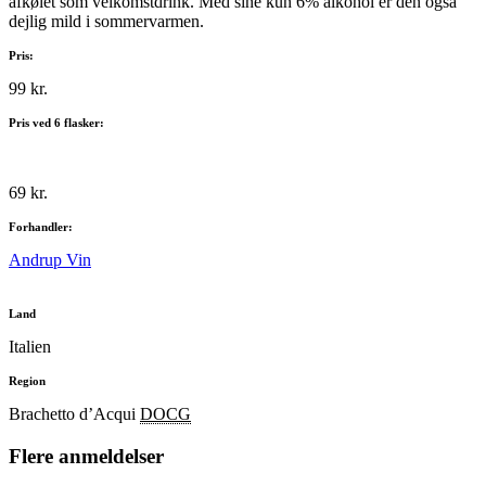
afkølet som velkomstdrink. Med sine kun 6% alkohol er den også
dejlig mild i sommervarmen.
Pris:
99 kr.
Pris ved 6 flasker:
69 kr.
Forhandler:
Andrup Vin
Land
Italien
Region
Brachetto d’Acqui
DOCG
Flere anmeldelser