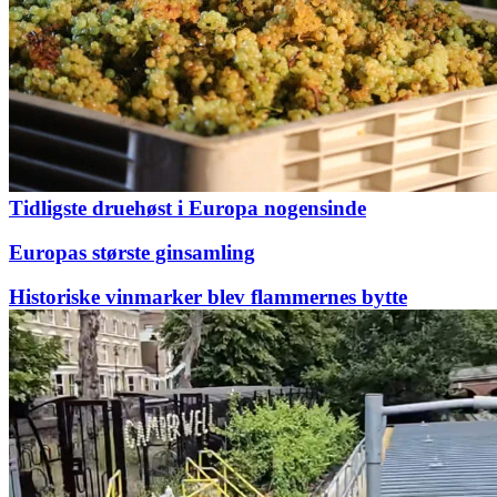
Tidligste druehøst i Europa nogensinde
Europas største ginsamling
Historiske vinmarker blev flammernes bytte