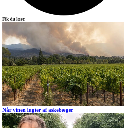
Fik du læst:
Når vinen lugter af askebæger