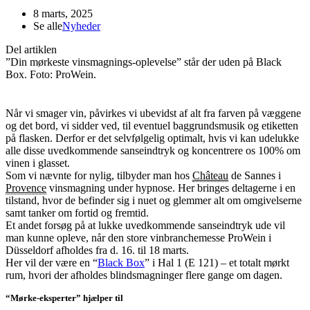
8 marts, 2025
Se alle
Nyheder
Del artiklen
”Din mørkeste vinsmagnings-oplevelse” står der uden på Black
Box. Foto: ProWein.
Når vi smager vin, påvirkes vi ubevidst af alt fra farven på væggene
og det bord, vi sidder ved, til eventuel baggrundsmusik og etiketten
på flasken. Derfor er det selvfølgelig optimalt, hvis vi kan udelukke
alle disse uvedkommende sanseindtryk og koncentrere os 100% om
vinen i glasset.
Som vi nævnte for nylig, tilbyder man hos
Château
de Sannes i
Provence
vinsmagning under hypnose. Her bringes deltagerne i en
tilstand, hvor de befinder sig i nuet og glemmer alt om omgivelserne
samt tanker om fortid og fremtid.
Et andet forsøg på at lukke uvedkommende sanseindtryk ude vil
man kunne opleve, når den store vinbranchemesse ProWein i
Düsseldorf afholdes fra d. 16. til 18 marts.
Her vil der være en “
Black Box
” i Hal 1 (E 121) – et totalt mørkt
rum, hvori der afholdes blindsmagninger flere gange om dagen.
“Mørke-eksperter” hjælper til