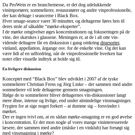
Da ProWein er en branchemesse, er det dog udelukkende
vinimportører, sommelierer, restauratører og andre vinprofessionelle,
der kan deltage i seancerne i Black Box.
Hver smage-seance varer 30 minutter, og deltagerne føres hen til
deres stole af såkaldte “mørke-eksperter”.
I de mørke omgivelser øges koncentrationen og fokuseringen på de
vine, der skænkes i glassene. Meningen er, at de i alt otte vin-
vidende deltagere får en diskussion i gang omkring
druesorter
,
vinland, appellation, årgange osv. for de enkelte vine. Og det kan
være lidt af en udfordring, når de vinprofessionelle hverken har
noter eller visuelle indtryk at holde sig til.
En livligere diskussion
Konceptet med “Black Box” blev udviklet i 2007 af de tyske
sommelierer Christian Frens og Jörg Linke – der sammen med andre
sommelierer vil lede deltagerne gennem smagningen.
Ifølge de to sommelierer bliver deltagernes vin-diskussioner langt
mere åbne, intense og livlige, end under almindelige vinsmagninger.
Frygten for at sige noget forkert – at dumme sig – forsvinder i
mørket.
Der er ingen tvivl om, at en sådan mørke-smagning er en god øvelse
i koncentration. Er der mon nogle af vores mange vininteresserede
læsere, der sammen med andre (måske i en vinklub) har forsøgt sig
med vinsmagning i mørke?