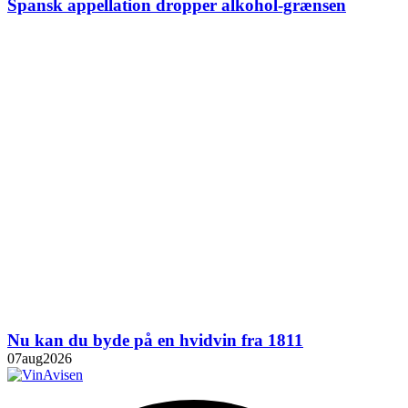
Spansk appellation dropper alkohol-grænsen
Nu kan du byde på en hvidvin fra 1811
07
aug
2026