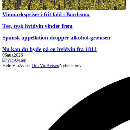
Vinmarkspriser i frit fald i Bordeaux
Tør, tysk hvidvin vinder frem
Spansk appellation dropper alkohol-grænsen
Nu kan du byde på en hvidvin fra 1811
06
aug
2026
Hele VinAvisen
Om VinAvisen
Nyhedsbrev